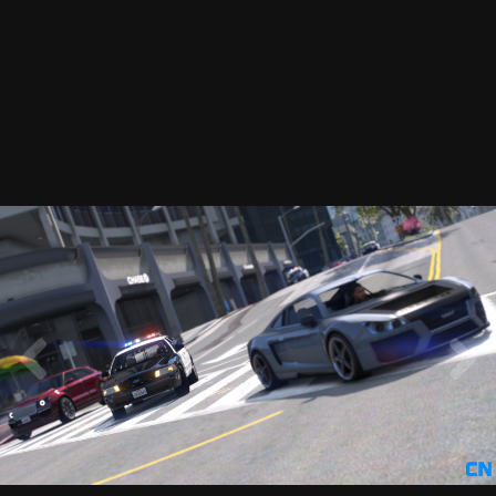
20230911133617_1.png