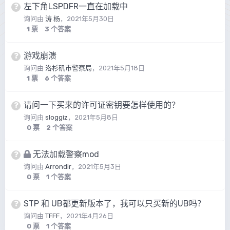
左下角LSPDFR一直在加载中
询问由
涛 杨
，
2021年5月30日
1
票
3
个答案
游戏崩溃
询问由
洛杉矶市警察局
，
2021年5月18日
1
票
6
个答案
请问一下买来的许可证密钥要怎样使用的？
询问由
sloggiz
，
2021年5月8日
0
票
2
个答案
无法加载警察mod
询问由
Arrondir
，
2021年5月3日
0
票
1
个答案
STP 和 UB都更新版本了，我可以只买新的UB吗？
询问由
TFFF
，
2021年4月26日
0
票
1
个答案