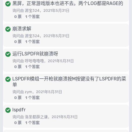
黑屏，正常游戏版本也进不去。两个LOG都是RAGE的
询问由
源宝324
，
2021年5月31日
0
票
1
个答案
崩溃求解
询问由
源宝324
，
2021年5月31日
0
票
1
个答案
运行LSPDFR就崩溃呀
询问由
呼哈噜噜噜
，
2021年5月31日
0
票
1
个答案
LSPDFR模组一开枪就崩溃按M按键没有了LSPDFR的菜
单
询问由
zym
，
2021年5月31日
0
票
1
个答案
lspdfr
询问由
洛圣都薛之谦
，
2021年5月31日
0
票
1
个答案