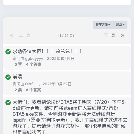
排序方法
过滤
上一页
(1 / 21 页)
下一页
求助各位大佬！！！急急急！！！
询问由
ggboyyyy
，
2023年10月9日
0
票
4
个答案
崩溃
询问由
Olaf_Li
，
2021年10月22日
2
票
6
个答案
大佬们，我看到论坛说GTA5将于明天（7/20）下午5-
6点进行更新，请提前将steam进入离线模式/备份
GTA5.exe文件，否则游戏更新后将无法继续游玩
lspdfr（需要等待FR更新），我开了离线模式就进不去
游戏了，提示请验证游戏完整性，那个R星启动的时候
也是离线状态了