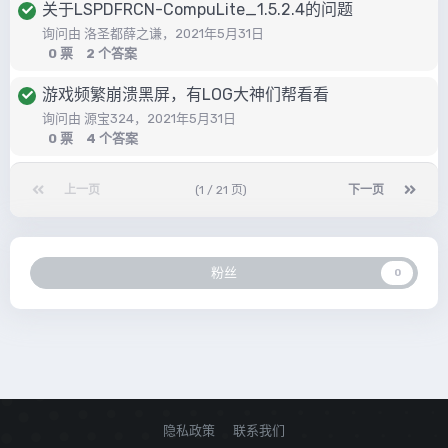
关于LSPDFRCN-CompuLite_1.5.2.4的问题
询问由
洛圣都薛之谦
，
2021年5月31日
0
票
2
个答案
游戏频繁崩溃黑屏，有LOG大神们帮看看
询问由
源宝324
，
2021年5月31日
0
票
4
个答案
上一页
(1 / 21 页)
下一页
粉丝
0
隐私政策
联系我们