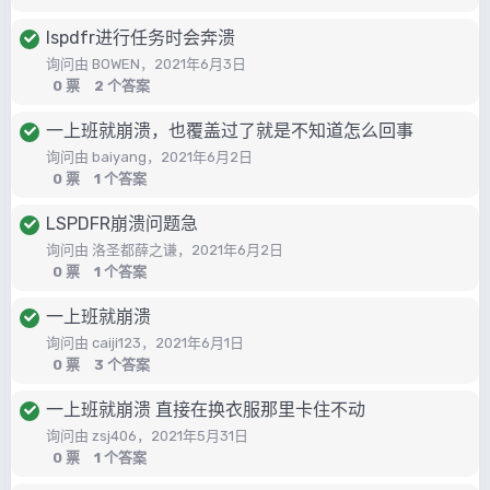
lspdfr进行任务时会奔溃
询问由
BOWEN
，
2021年6月3日
0
票
2
个答案
一上班就崩溃，也覆盖过了就是不知道怎么回事
询问由
baiyang
，
2021年6月2日
0
票
1
个答案
LSPDFR崩溃问题急
询问由
洛圣都薛之谦
，
2021年6月2日
0
票
1
个答案
一上班就崩溃
询问由
caiji123
，
2021年6月1日
0
票
3
个答案
一上班就崩溃 直接在换衣服那里卡住不动
询问由
zsj406
，
2021年5月31日
0
票
1
个答案