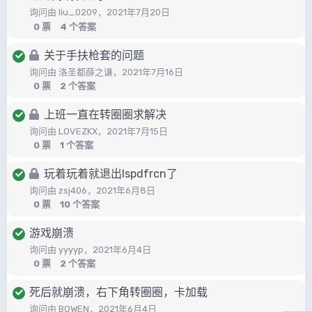
询问由
liu_0209
，
2021年7月20日
0
票
4
个答案
关于手扶枪套的问题
询问由
洛圣都薛之谦
，
2021年7月16日
0
票
2
个答案
上班一直在转圈圈求解决
询问由
LOVEZKX
，
2021年7月15日
0
票
1
个答案
玩着玩着就退出lspdfrcn了
询问由
zsj406
，
2021年6月8日
0
票
10
个答案
游戏崩溃
询问由
yyyyp
，
2021年6月4日
0
票
2
个答案
死后就崩溃，右下角转圈圈，卡加载
询问由
BOWEN
，
2021年6月4日