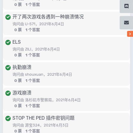
0
票
1
个答案
开了两次游戏各遇到一种崩溃情况
询问由
U-571
，
2021年6月4日
0
票
1
个答案
ELS
询问由
ZILI
，
2021年6月4日
0
票
1
个答案
执勤崩溃
询问由
shouxuan
，
2021年6月4日
0
票
1
个答案
游戏崩溃
询问由
洛杉矶市警察局
，
2021年6月4日
0
票
1
个答案
STOP THE PED 插件密钥问题
询问由
源宝324
，
2021年6月3日
0
票
1
个答案