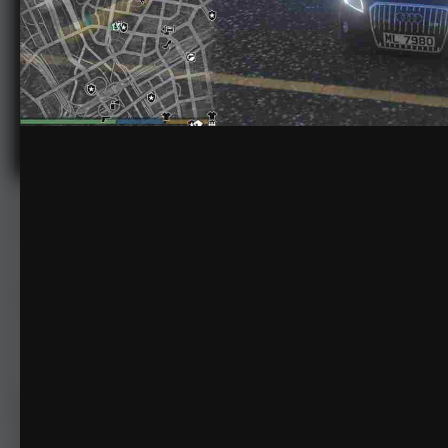
Grand Theft Auto V 2[20220212-23
由
Commander Jack Lau
2022年2月12日
698次查看
查看Commander Jack La