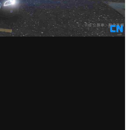
3721].jpg
u的图像