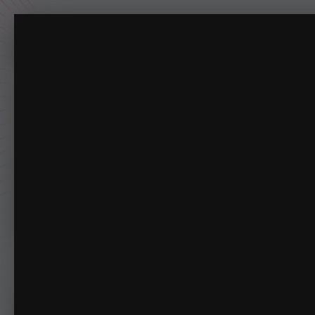
Grand Theft Auto V 2[20220212-233721].jpg
专注于摸鱼一百年。
主页
下载
动态
商店
论坛
相册
指南
排行榜
俱乐部
管理
相册
LSPDFRCN
Grand Theft Auto V 2[2022
首页