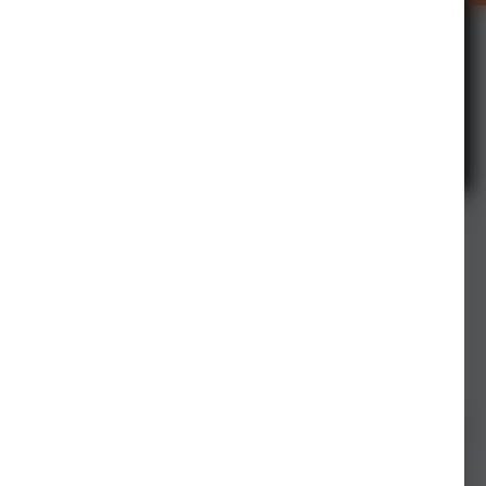
来自专辑:
Officer Cheryl Chui
44张图像
0篇意见
1篇图像意见
粉丝
0
FRIENDS.的照片信息
查看照片的EXIF信息