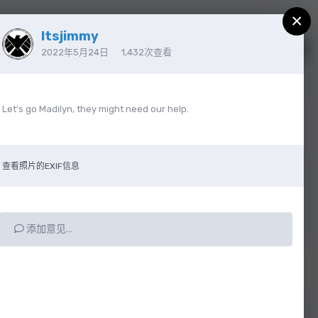
×
Itsjimmy
注册
已有帐户？请登录
2022年5月24日
1,432次查看
Let's go Madilyn, they might need our help.
查看照片的EXIF信息
添加意见…
所有动态