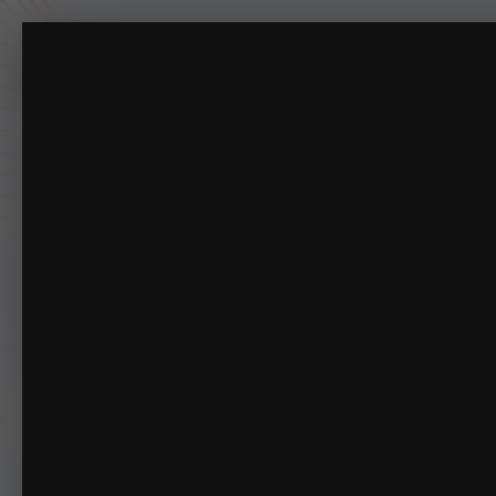
Friends.
Officer Cheryl Chui
(44张图像)
来自专辑:
专注于摸鱼一百年。
主页
下载
动态
商店
论坛
相册
指南
排行榜
俱乐部
管理
相册
LSPDFRCN
Officer Cheryl Chui
Friend
首页