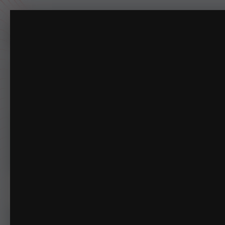
20220508143449_1.jpg
专注于摸鱼一百年。
主页
下载
动态
商店
论坛
相册
指南
排行榜
俱乐部
管理
相册
LSPDFRCN
20220508143449_1.jpg
首页