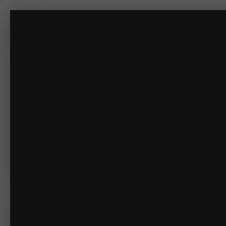
OIP-C.jpg
现实中的罗克福德山（比弗利山庄）
(7张图像)
来自专辑:
专注于摸鱼一百年。
主页
下载
动态
商店
论坛
相册
指南
排行榜
俱乐部
管理
相册
LSPDFR
现实中的罗克福德山（比弗利山庄
首页