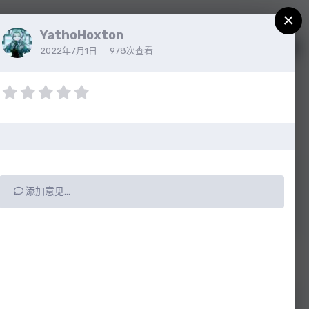
×
YathoHoxton
注册
已有帐户？请登录
2022年7月1日
978次查看
添加意见…
所有动态