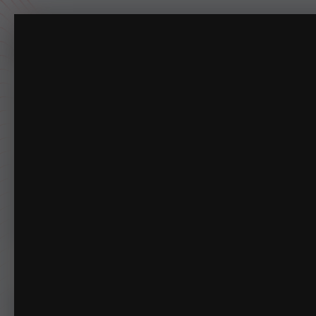
LSPDFR55.png
专注于摸鱼一百年。
主页
下载
动态
商店
论坛
相册
指南
排行榜
俱乐部
管理
相册
LSPDFRCN
LSPDFR55.png
首页