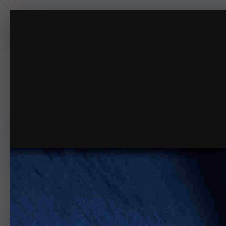
FBABEABD-85DC-4929-B16C-462C660C06AF
专注于摸鱼一百年。
主页
下载
动态
商店
论坛
相册
指南
排行榜
俱乐部
管理
相册
LSPDFRCN
FBABEABD-85DC-4929-B16
首页