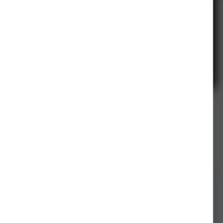
FBABEABD-85DC-4929-B16C-
462C660C06AF.JPEG的照片信息
粉丝
0
查看照片的EXIF信息