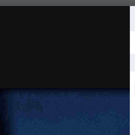
.jpeg
粉丝
0
发行说明
捐赠
C-462C660C06AF.jpeg