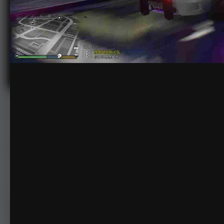
(]4SJ$WK7{V8@K)8%S~}90Y.jpg
由
北执热游
2023年5月9日
1,278次查看
查看北执热游的图像