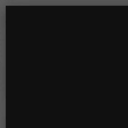
(]4SJ$WK7{V8@K)8%S~}90Y.jpg
专注于摸鱼一百年。
主页
下载
动态
商店
论坛
相册
指南
排行榜
俱乐部
管理
相册
LSPDFRCN
(]4SJ$WK7{V8@K)8%S~}90Y
首页