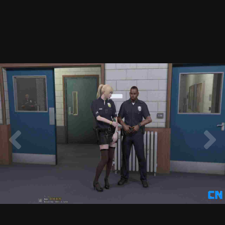
20210131113035_1.jpg