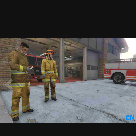
20201204194843_1.jpg