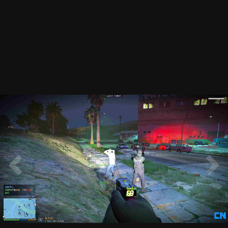
20210408194054_1.jpg