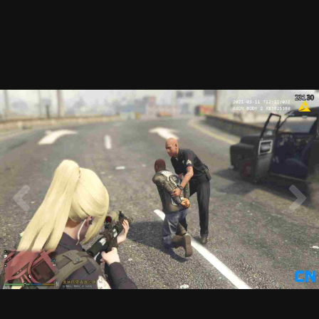
20210504225139_1.jpg