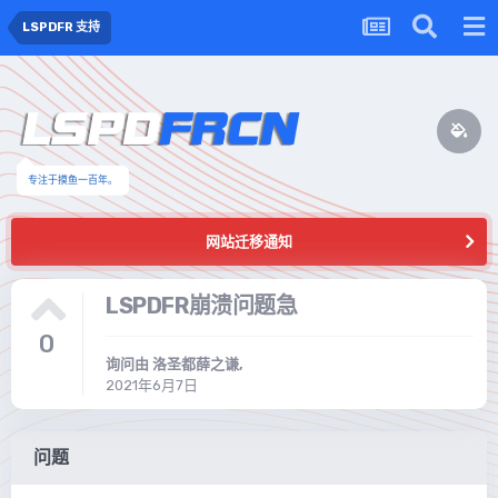
LSPDFR 支持
专注于摸鱼一百年。
网站迁移通知
LSPDFR崩溃问题急
0
询问由
洛圣都薛之谦
,
2021年6月7日
问题