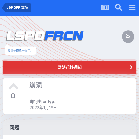
LSPDFR 支持
专注于摸鱼一百年。
网站迁移通知
崩溃
0
询问由
cnlyp
,
2022年1月19日
问题