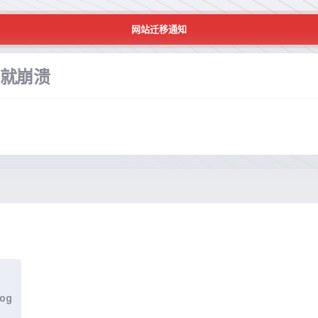
网站迁移通知
b就崩溃
log