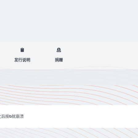
发行说明
捐赠
之后按b就崩溃