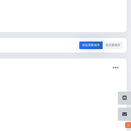
依投票数排序
依日期排序