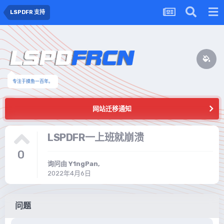
LSPDFR 支持
专注于摸鱼一百年。
网站迁移通知
LSPDFR一上班就崩溃
0
询问由
Y1ngPan
,
2022年4月6日
问题