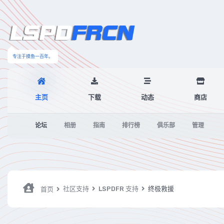
专注于摸鱼一百年。
主页
下载
动态
商店
论坛
相册
指南
排行榜
俱乐部
管理
社区支持
LSPDFR 支持
终极救援
首页