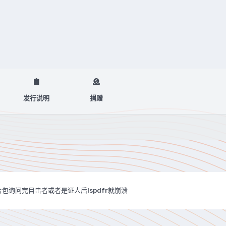
发行说明
捐赠
包询问完目击者或者是证人后lspdfr就崩溃