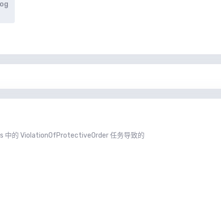
log
s 中的 ViolationOfProtectiveOrder 任务导致的