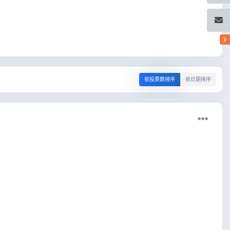
依投票数排序
依日期排序