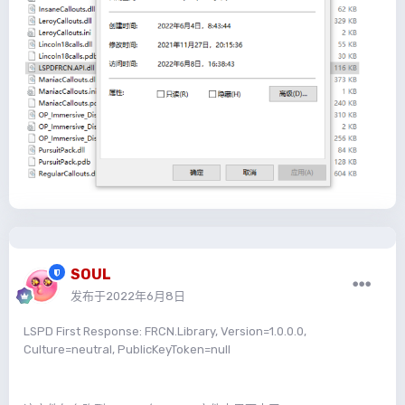
SOUL
发布于
2022年6月8日
LSPD First Response: FRCN.Library, Version=1.0.0.0,
Culture=neutral, PublicKeyToken=null