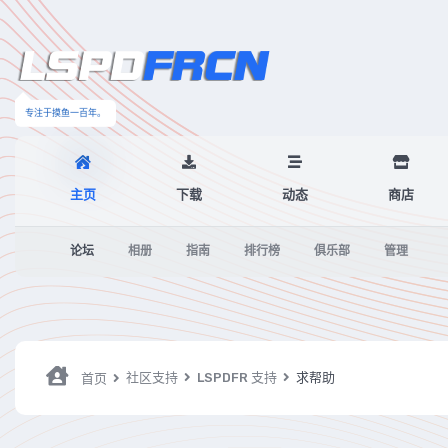
专注于摸鱼一百年。
主页
下载
动态
商店
论坛
相册
指南
排行榜
俱乐部
管理
社区支持
LSPDFR 支持
求帮助
首页