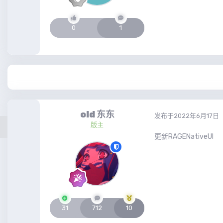
0
1
old 东东
发布于
2022年6月17日
版主
更新RAGENativeUI
31
712
10