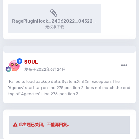
RagePluginHook_24062022_045221.log
无权限下载
SOUL
发布于
2022年6月24日
Failed to load backup data: System.Xml.XmlException: The
'Agency' start tag on line 275 position 2 does not match the end
tag of 'Agencies'. Line 276, position 3.
此主题已关闭，不能再回复。