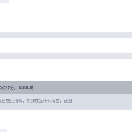
10点17分，
SOUL
说：
发日志没用啊，你到底是什么清空，截图