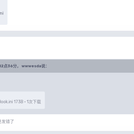
ni
M12点36分，
wwwesda
说：
ook.ini
173B
·
1次下载
不是发错了