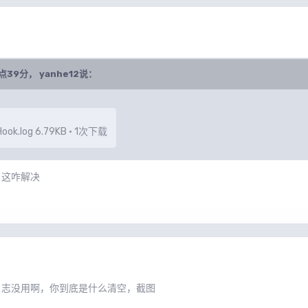
M1点39分，
yanhe12
说：
ook.log
6.79KB
·
1次下载
，这咋解决
日志没用啊，你到底是什么清空，截图