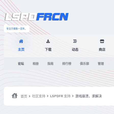
专注于摸鱼一百年。
主页
下载
动态
商店
论坛
相册
指南
排行榜
俱乐部
管理
社区支持
LSPDFR 支持
游戏崩溃，求解决
首页