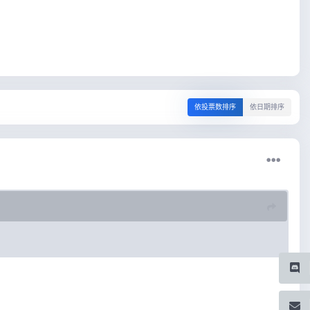
依投票数排序
依日期排序