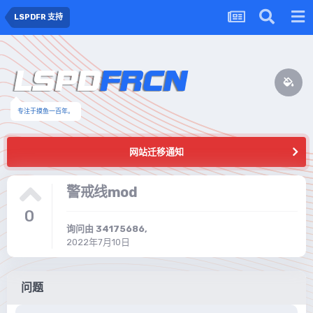
LSPDFR 支持
专注于摸鱼一百年。
网站迁移通知
警戒线mod
0
询问由
34175686
,
2022年7月10日
问题