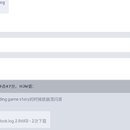
log
AM9点47分，
HJW
说：
ing game story的时候就崩溃闪退
ook.log
2.86KB
·
2次下载