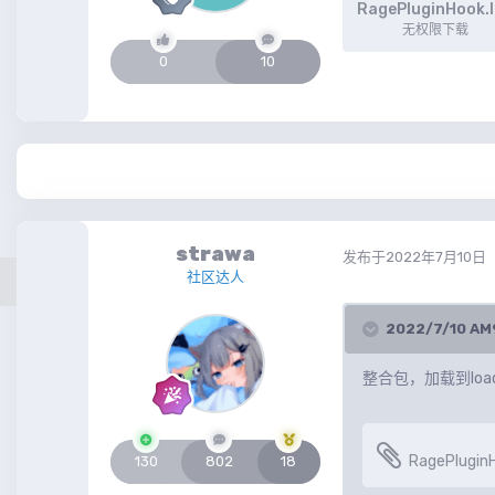
RagePluginHook.
无权限下载
0
10
strawa
发布于
2022年7月10日
社区达人
2022/7/10 
整合包，加载到load
RagePluginH
130
802
18