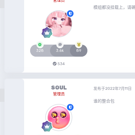
管理员
模组都没挂载上，请
328
3.6k
89
534
SOUL
发布于
2022年7月11日
管理员
谁的整合包