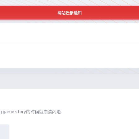
网站迁移通知
g game story的时候就崩溃闪退