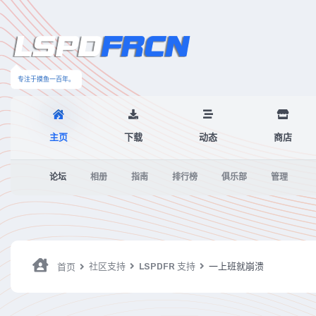
专注于摸鱼一百年。
主页
下载
动态
商店
论坛
相册
指南
排行榜
俱乐部
管理
社区支持
LSPDFR 支持
一上班就崩溃
首页