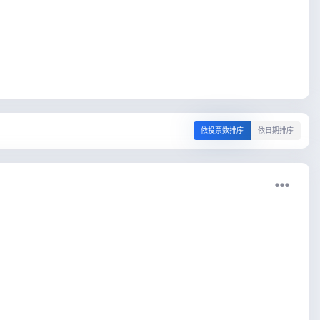
依投票数排序
依日期排序