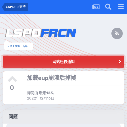
LSPDFR 支持
专注于摸鱼一百年。
网站迁移通知
加载eup崩溃后掉帧
0
询问由
暖阳123
,
2022年12月16日
问题