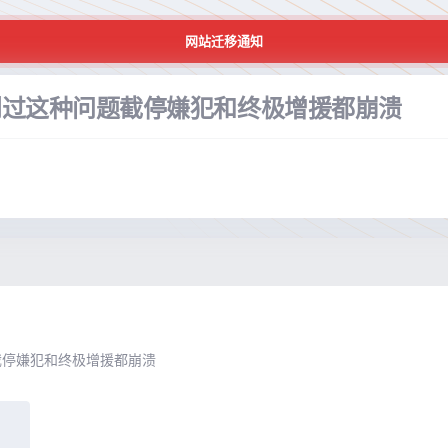
网站迁移通知
到过这种问题截停嫌犯和终极增援都崩溃
截停嫌犯和终极增援都崩溃