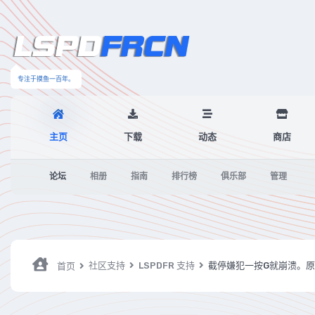
专注于摸鱼一百年。
主页
下载
动态
商店
论坛
相册
指南
排行榜
俱乐部
管理
社区支持
LSPDFR 支持
截停嫌犯一按G就崩溃。
首页