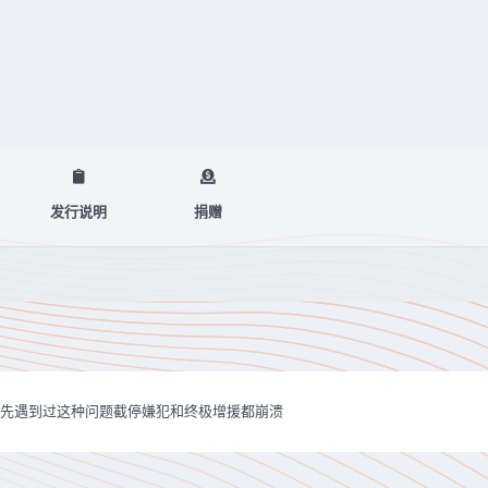
发行说明
捐赠
原先遇到过这种问题截停嫌犯和终极增援都崩溃