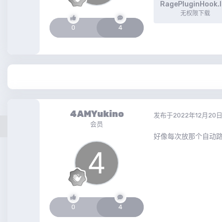
RagePluginHook.
无权限下载
0
4
4AMYukino
发布于
2022年12月20
会员
好像每次放那个自动
0
4