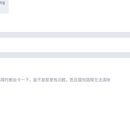
log
日
路障时都会卡一下，是不是那里有问题，而且摆完路障无法清除