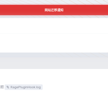
网站迁移通知
日
问题
RagePluginHook.log