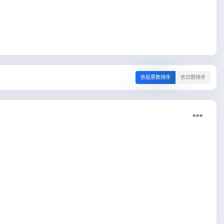
依投票数排序
依日期排序