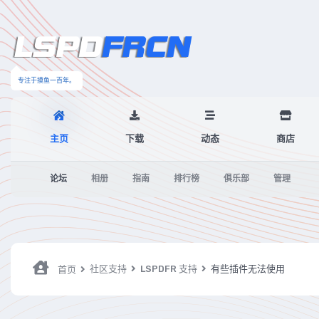
专注于摸鱼一百年。
主页
下载
动态
商店
论坛
相册
指南
排行榜
俱乐部
管理
社区支持
LSPDFR 支持
有些插件无法使用
首页