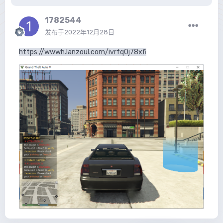
1782544
发布于
2022年12月28日
https://wwwh.lanzoul.com/ivrfq0j78xfi